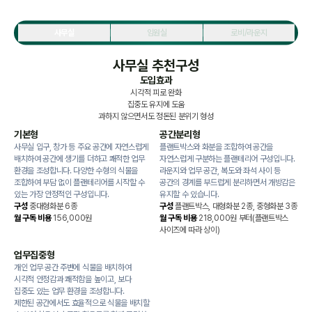
사무실
임원실
로비/라운지
사무실 추천구성
도입효과
시각적 피로 완화
집중도 유지에 도움
과하지 않으면서도 정돈된 분위기 형성
기본형
공간분리형
사무실 입구, 창가 등 주요 공간에 자연스럽게
플랜트박스와 화분을 조합하여 공간을
배치하여 공간에 생기를 더하고 쾌적한 업무
자연스럽게 구분하는 플랜테리어 구성입니다.
환경을 조성합니다. 다양한 수형의 식물을
라운지와 업무 공간, 복도와 좌석 사이 등
조합하여 부담 없이 플랜테리어를 시작할 수
공간의 경계를 부드럽게 분리하면서 개방감은
있는 가장 안정적인 구성입니다.
유지할 수 있습니다.
구성
중대형화분 6종
구성
플랜트박스, 대형화분 2종, 중형화분 3종
월 구독 비용
156,000원
월 구독 비용
218,000원 부터(플랜트박스
사이즈에 따라 상이)
업무집중형
개인 업무 공간 주변에 식물을 배치하여
시각적 안정감과 쾌적함을 높이고, 보다
집중도 있는 업무 환경을 조성합니다.
제한된 공간에서도 효율적으로 식물을 배치할