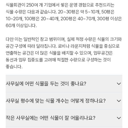
식물회관이 250여 개 기업에서 쌓은 운영 경험으로 추천드리는
식물 수량은 다음과 같습니다. 20~30평은 약 5~10개, 50평은
10~20개, 100평은 20~40개, 200평은 40~70개, 300평 이상은
60개 이상입니다.
다만 이는 일반적인 참고 범위이며, 실제 적정 수량은 식물의 크기와
공간 구성에 따라 달라집니다. 로비나 라운지처럼 식물을 중심으로
연출하는 공간은 더 많은 식물을 배치할 수 있으며, 업무공간은
동선과 업무 집중도를 고려해 적절한 수량으로 구성하는 것이
좋습니다.
사무실에 어떤 식물을 두는 것이 좋나요?
사무실에 두기 좋은 식물은 공간 조건에 따라 다르지만, 채광이
사무실 평수에 맞는 식물 개수는 어떻게 정하나요?
부족한 곳에는 드라세나·산세베리아·스파티필름 등, 로비나 넓은
공간에는 드라세나·아레카야자·벵갈고무나무 등을 많이
사무실 식물의 적정 개수는 평수만으로 정할 수 없습니다. 같은
활용합니다.
작은 사무실에는 어떤 식물이 잘 어울리나요?
평수라도 구조·가구·동선·채광·식물 크기·배치 목적에 따라 필요한
수량이 달라집니다.