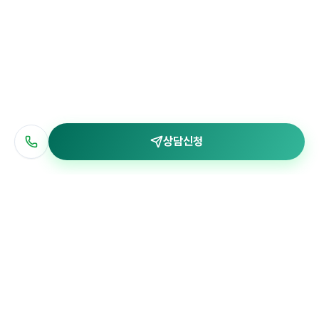
상담신청
한국어
Info
서울 마포구 큰우물로 76 고려빌딩 4층 403호 주식회사 트리팜
대표자: 고창완
사업자등록번호 : 373-88-01716
통신판매업 신고번호 : 2021-서울마포-0862