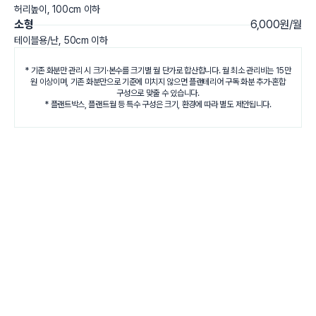
허리높이, 100cm 이하
소형
6,000원/월
테이블용/난, 50cm 이하
* 기존 화분만 관리 시 크기·본수를 크기별 월 단가로 합산합니다. 월 최소 관리비는 15만
원 이상이며, 기존 화분만으로 기준에 미치지 않으면 플랜테리어 구독 화분 추가·혼합
구성으로 맞출 수 있습니다.
* 플랜트박스, 플랜트월 등 특수 구성은 크기, 환경에 따라 별도 제안됩니다.
체계적으로 설계된 정기 관리 프로그램
관리부터 혜택까지,
안정적인 운영을 위한 기본 구성을 담았습니다.
기본관리
관수, 소독
주 1회
잎세정, 수형정리