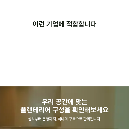
목표입니다.
일반 사무실부터 대기업 본사, 호텔, 병원, 상업시설, 쇼룸, 매장 등
확정 금액은 현장·식물 현황 확인 후 안내합니다.
정기관리 중 고사한 식물은 무상으로 교체해 드립니다. 분갈이 등
(2) 화분 크기별 개당 단가
다양한 업무·상업공간에서 이용할 수 있습니다.
생육 관리에 필요한 화분·흙 교체도 무상으로 진행합니다. 추가 배치
(3) 식물 종류·생육 상태(해당 시)
·플랜테리어 구독 확장이 필요하면 별도 안내해 드립니다.
(4) 방문 주기(기본 주 1회)
식물회관 도입사례에는 업종·공간 규모·유형별로 다양한 기업의
이런 기업에 적합합니다
실제 도입 사례가 있으니, 비슷한 환경의 운영 방식을 참고해 보실
확정 비용은 식물 목록·조합 확인 후 안내합니다.
수 있습니다.
선물 화분이
담당자가 따로 없어
갑자기 많이 들어온
식물이 방치되는 사무실
신규 입주사
분재, 난 등
기존 관리업체의
고급 식물의 고사가
운영 방식에
걱정되는 공간
아쉬움이 있는 기업
우리 공간에 맞는
플랜테리어 구성을 확인해보세요
설치부터 운영까지, 하나의 구독으로 관리됩니다.