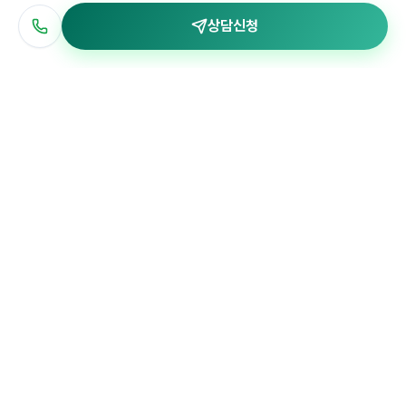
상담신청
한국어
Info
서울 마포구 큰우물로 76 고려빌딩 4층 403호 주식회사 트리팜
대표자: 고창완
사업자등록번호 : 373-88-01716
통신판매업 신고번호 : 2021-서울마포-0862
Contact
1566-2711
business@treefarm.co.kr
© 2026 식물회관
개인정보 처리방침
서비스 이용약관